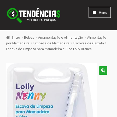
Pular
Pular
Menu
para
para
navegação
o
conteúdo
LOJA
Início
Bebês
Amamentação e Alimentação
Alimentação
Expandi
por Mamadeira
Limpeza de Mamadeira
Escovas de Garrafa
<>
Escova de Limpeza para Mamadeira e Bico Lolly Branca
menu
descen