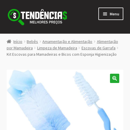
Pular
Pular
Menu
para
para
navegação
o
conteúdo
LOJA
Início
Bebês
Amamentação e Alimentação
Alimentação
Expandi
por Mamadeira
Limpeza de Mamadeira
Escovas de Garrafa
<>
Kit Escovas para Mamadeiras e Bicos com Esponja Higienização
menu
descen