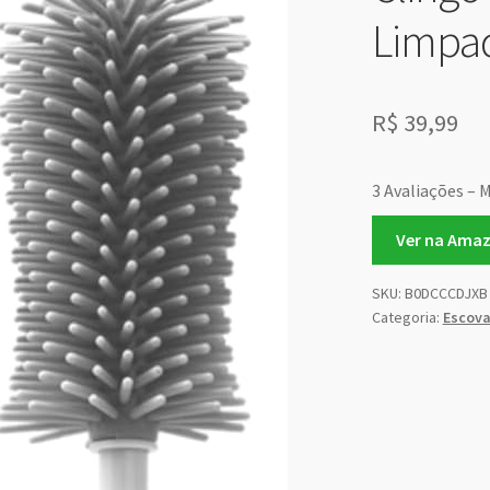
Limpad
R$
39,99
3 Avaliações – 
Ver na Ama
SKU:
B0DCCCDJXB
Categoria:
Escova