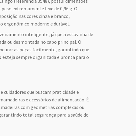
Clingo (referência 3548), possui dimensões
e peso extremamente leve de 0,96 g. O
posição nas cores cinza e branco,
 ergonômico moderno e durável.
enamento inteligente, já que a escovinha de
ada ou desmontada no cabo principal. O
endurar as peças facilmente, garantindo que
o
esteja sempre organizada e pronta para o
s e cuidadores que buscam praticidade e
e mamadeiras e acessórios de alimentação. É
mamadeiras com geometrias complexas ou
garantindo total segurança para a saúde do