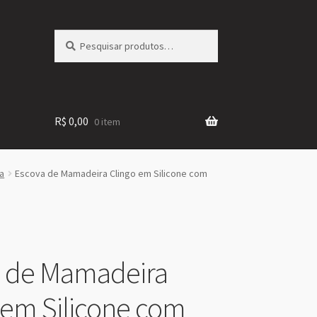
Pesquisar
Pesquisar
por:
R$
0,00
0 item
a
Escova de Mamadeira Clingo em Silicone com
a de Mamadeira
 em Silicone com