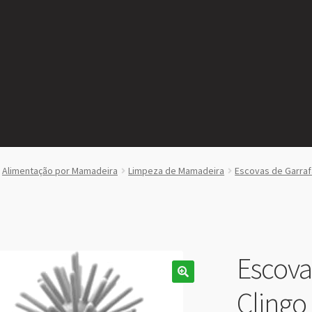
Alimentação por Mamadeira
Limpeza de Mamadeira
Escovas de Garraf
Escov
Clingo