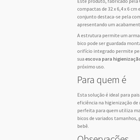
Este produto, fabricado pela 
compactas de 32 x 6,4 x 6 cm 
conjunto destaca-se pela com
apresentando um acabamento
A estrutura permite um armaz
bico pode ser guardada mont
orifício integrado permite p
sua
escova para higienizaçã
próximo uso.
Para quem é
Esta solução é ideal para pai
eficiência na higienização d
perfeita para quem utiliza 
bicos de variados tamanhos, 
bebê.
Observações