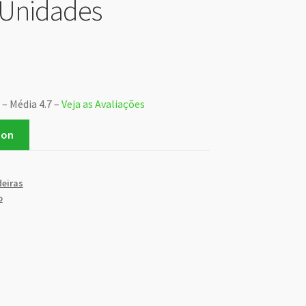
 Unidades
 – Média 4.7 –
Veja as Avaliações
zon
eiras
o