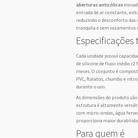
aberturas anticólicas
inovado
entrada de ar constante, evit
reduzindo o desconforto das
tranquila e sem vazamentos i
Especificações 
Cada unidade possui capacida
de silicone de fluxo médio (2
meses. O conjunto é composto
PVC, ftalatos, chumbo e nitr
durante o uso.
As dimensões do produto são d
estrutura é altamente versát
com micro-ondas, água fervent
proporciona maior durabilidad
Para quem é