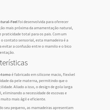
ural-Feel
foi desenvolvida para oferecer
ção mais próxima da amamentação natural,
e praticidade total para os pais. Com um
a o contato sensorial, esta mamadeira é a
a evitar a confusão entre o mamilo e o bico
entação.
terísticas
otomo
é fabricado em silicone macio, flexível
vidade da pele materna, permitindo que o
lidade. Aliado a isso, o design de gola larga
l, eliminando a necessidade de escovas e
muito mais ágil e eficiente.
 do seu pequeno, as mamadeiras apresentam