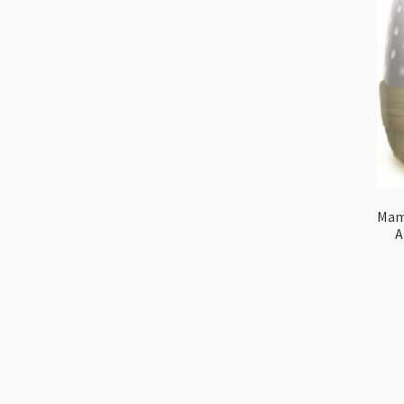
Mam
A