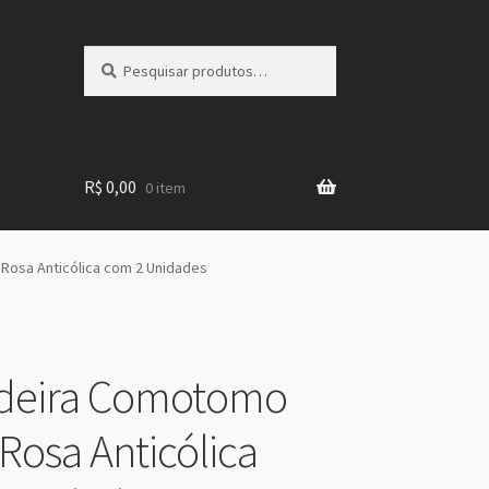
Pesquisar
Pesquisar
por:
R$
0,00
0 item
osa Anticólica com 2 Unidades
eira Comotomo
Rosa Anticólica