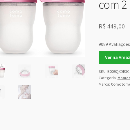
com 2
R$
449,00
9089 Avaliações
Ver na Ama
SKU:
B009QXDE3C
Categoria:
Mamad
Marca:
Comotom