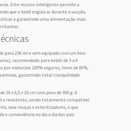
ras. Este recurso inteligente permite a
ando que o bebê engula ar durante a sucção,
 cólicas e garantindo uma alimentação mais
rritantes.
técnicas
de para 236 ml e vem equipada com um bico
 furos), recomendado para bebês de 3 a 6
 por materiais 100% seguros, livres de BPA,
osaminas, garantindo total tranquilidade
e 16 x 6,5 x 16 cm com peso de 300 g. A
il e resistente, sendo totalmente compatível
e, lava-louças e esterilizadores, o que
e e conveniência no dia a dia dos pais.