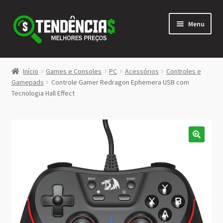
Pular
Pular
Menu
para
para
navegação
o
conteúdo
LOJA
Início
Games e Consoles
PC
Acessórios
Controles e
Expandi
Gamepads
Controle Gamer Redragon Ephemera USB com
<>
Tecnologia Hall Effect
menu
descen