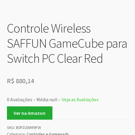
Controle Wireless
SAFFUN GameCube para
Switch PC Clear Red
R$
880,14
0 Avaliações – Média null –
Veja as Avaliações
Ver na Amazon
SKU:
B0FD2WM9FW
Categoria:
Controles e Gamepads