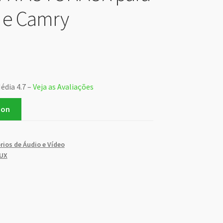
 e Camry
édia 4.7 –
Veja as Avaliações
zon
rios de Áudio e Vídeo
UX