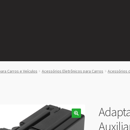
para Carros e Veículos
Acessórios Eletrônicos para Carros
Acessórios d
Adapta
Auxili