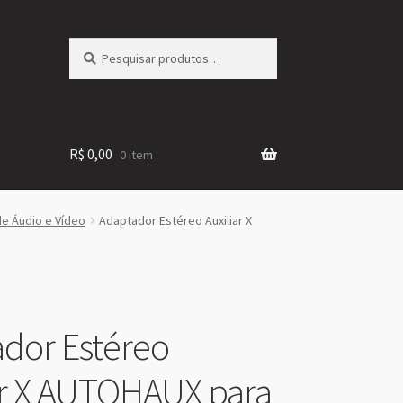
Pesquisar
Pesquisar
por:
R$
0,00
0 item
e Áudio e Vídeo
Adaptador Estéreo Auxiliar X
dor Estéreo
ar X AUTOHAUX para