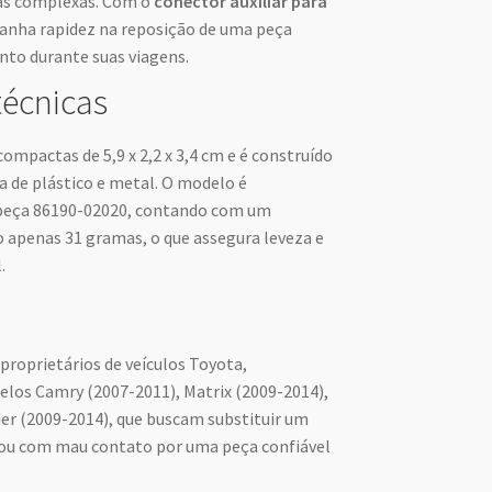
as complexas. Com o
conector auxiliar para
anha rapidez na reposição de uma peça
nto durante suas viagens.
técnicas
mpactas de 5,9 x 2,2 x 3,4 cm e é construído
de plástico e metal. O modelo é
 peça 86190-02020, contando com um
o apenas 31 gramas, o que assegura leveza e
.
proprietários de veículos Toyota,
los Camry (2007-2011), Matrix (2009-2014),
er (2009-2014), que buscam substituir um
 ou com mau contato por uma peça confiável