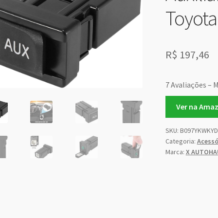
Toyota
R$
197,46
7 Avaliações – M
Ver na Ama
SKU:
B097YKWKYD
Categoria:
Acessó
Marca:
X AUTOHA