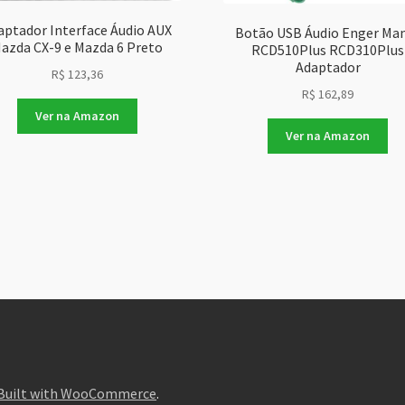
aptador Interface Áudio AUX
Botão USB Áudio Enger Ma
azda CX-9 e Mazda 6 Preto
RCD510Plus RCD310Plus
Adaptador
R$
123,36
R$
162,89
Ver na Amazon
Ver na Amazon
Built with WooCommerce
.