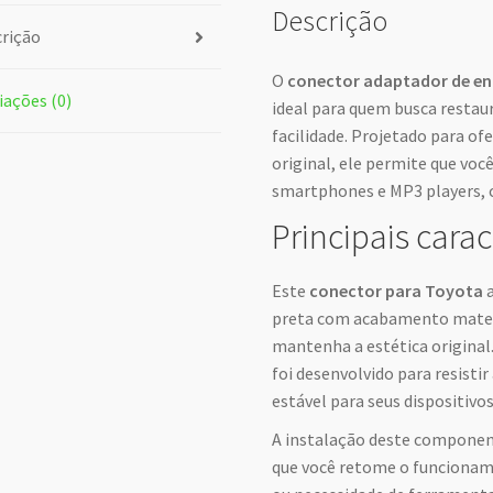
Descrição
rição
O
conector adaptador de ent
iações (0)
ideal para quem busca restaur
facilidade. Projetado para ofe
original, ele permite que você
smartphones e MP3 players, c
Principais carac
Este
conector para Toyota
a
preta com acabamento mate, 
mantenha a estética original.
foi desenvolvido para resisti
estável para seus dispositivo
A instalação deste componen
que você retome o funciona